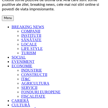
Citeste stirile pozitive de ultima ora. Afla care sunt stirile
pozitive ale zilei, breaking news, cele mai noi stiri online si
povesti de viata impresionante.
Menu
BREAKING NEWS
COMPANII
INSTITUTII
SĂNĂTATE
LOCALE
LIFE STYLE
TURISM
SOCIAL
EVENIMENT
ECONOMIE
INDUSTRIE
CONSTRUCTII
IT&C
AGRICULTURA
SERVICII
FONDURI EUROPENE
FISCALITATE
CARIERĂ
CULTURĂ