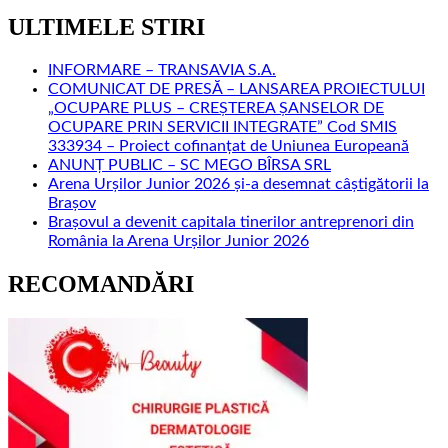
soliDAR
–
ULTIMELE STIRI
campania
care
INFORMARE – TRANSAVIA S.A.
asigură
COMUNICAT DE PRESĂ – LANSAREA PROIECTULUI
mese
„OCUPARE PLUS – CREȘTEREA ȘANSELOR DE
calde
OCUPARE PRIN SERVICII INTEGRATE” Cod SMIS
și
333934 – Proiect cofinanțat de Uniunea Europeană
alimente
ANUNȚ PUBLIC – SC MEGO BÎRSA SRL
pentru
Arena Urșilor Junior 2026 și-a desemnat câștigătorii la
comunitățile
Brașov
din
Brașovul a devenit capitala tinerilor antreprenori din
Ucraina
România la Arena Urșilor Junior 2026
afectate
de
RECOMANDĂRI
război