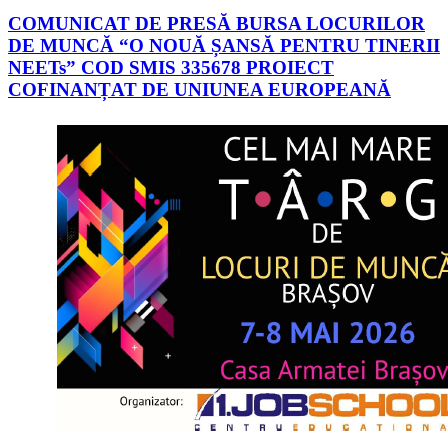
COMUNICAT DE PRESĂ BURSA LOCURILOR
DE MUNCĂ “O NOUĂ ȘANSĂ PENTRU TINERII
NEETs” COD SMIS 335678 PROIECT
COFINANȚAT DE UNIUNEA EUROPEANĂ