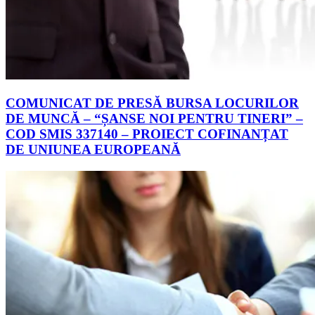
COMUNICAT DE PRESĂ BURSA LOCURILOR
DE MUNCĂ – “ȘANSE NOI PENTRU TINERI” –
COD SMIS 337140 – PROIECT COFINANȚAT
DE UNIUNEA EUROPEANĂ