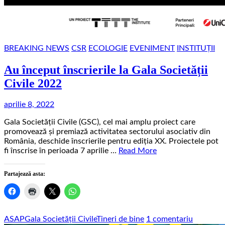
BREAKING NEWS
CSR
ECOLOGIE
EVENIMENT
INSTITUȚII
Au început înscrierile la Gala Societății
Civile 2022
aprilie 8, 2022
Gala Societății Civile (GSC), cel mai amplu proiect care
promovează şi premiază activitatea sectorului asociativ din
România, deschide înscrierile pentru ediţia XX. Proiectele pot
fi înscrise în perioada 7 aprilie …
Read More
Partajează asta:
la
ASAP
Gala Societății Civile
Tineri de bine
1 comentariu