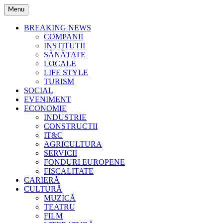
Skip
Menu
to
content
BREAKING NEWS
COMPANII
INSTITUTII
SĂNĂTATE
LOCALE
LIFE STYLE
TURISM
SOCIAL
EVENIMENT
ECONOMIE
INDUSTRIE
CONSTRUCTII
IT&C
AGRICULTURA
SERVICII
FONDURI EUROPENE
FISCALITATE
CARIERĂ
CULTURĂ
MUZICĂ
TEATRU
FILM