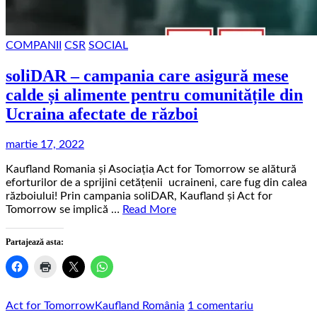
COMPANII
CSR
SOCIAL
soliDAR – campania care asigură mese
calde și alimente pentru comunitățile din
Ucraina afectate de război
martie 17, 2022
Kaufland Romania și Asociația Act for Tomorrow se alătură
eforturilor de a sprijini cetățenii ucraineni, care fug din calea
războiului! Prin campania soliDAR, Kaufland și Act for
Tomorrow se implică …
Read More
Partajează asta:
la
Act for Tomorrow
Kaufland România
1 comentariu