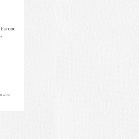
p Europe
e
urope