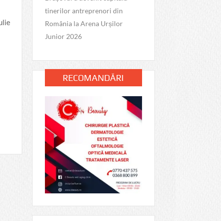
tinerilor antreprenori din
ulie
România la Arena Urșilor
Junior 2026
RECOMANDĂRI