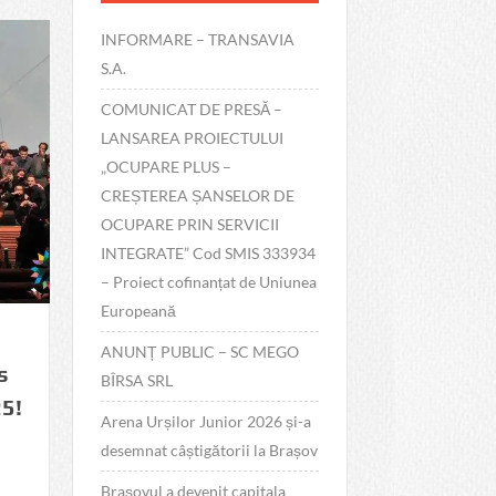
INFORMARE – TRANSAVIA
S.A.
COMUNICAT DE PRESĂ –
LANSAREA PROIECTULUI
„OCUPARE PLUS –
CREȘTEREA ȘANSELOR DE
OCUPARE PRIN SERVICII
INTEGRATE” Cod SMIS 333934
– Proiect cofinanțat de Uniunea
Europeană
ANUNȚ PUBLIC – SC MEGO
s
BÎRSA SRL
25!
Arena Urșilor Junior 2026 și-a
desemnat câștigătorii la Brașov
Brașovul a devenit capitala