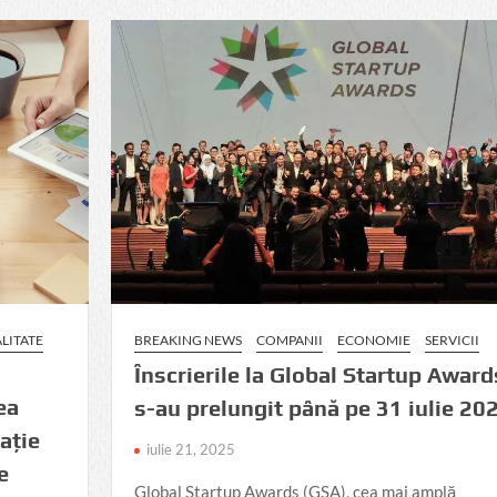
ALITATE
BREAKING NEWS
COMPANII
ECONOMIE
SERVICII
Înscrierile la Global Startup Award
ea
s-au prelungit până pe 31 iulie 20
ație
iulie 21, 2025
e
Global Startup Awards (GSA), cea mai amplă