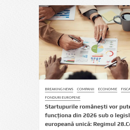
BREAKING NEWS
COMPANII
ECONOMIE
FISC
FONDURI EUROPENE
Startupurile românești vor put
funcționa din 2026 sub o legisl
europeană unică: Regimul 28.C