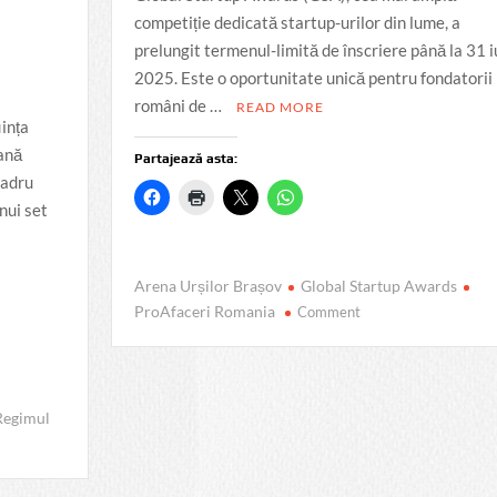
competiție dedicată startup-urilor din lume, a
prelungit termenul-limită de înscriere până la 31 i
2025. Este o oportunitate unică pentru fondatorii
români de …
READ MORE
iința
eană
Partajează asta:
cadru
nui set
Arena Urșilor Brașov
Global Startup Awards
on
ProAfaceri Romania
Comment
Înscrierile
la
Global
Startup
Regimul
Awards
s-
au