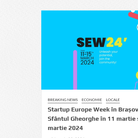
vor
putea
funcționa
din
2026
sub
o
legislație
europeană
unică:
Regimul
28.Ce
prevede
aceasta
BREAKING NEWS
ECONOMIE
LOCALE
și
care
Startup Europe Week în Brașov
sunt
Sfântul Gheorghe în 11 martie 
avantajele/ris
martie 2024