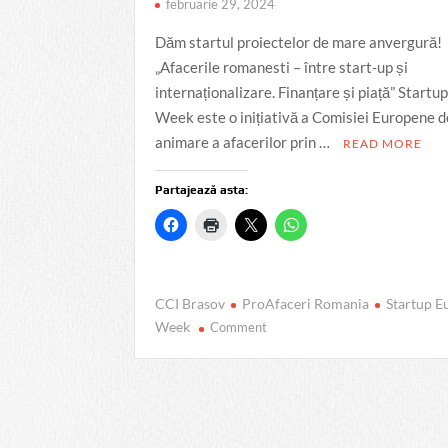
februarie 29, 2024
Dăm startul proiectelor de mare anvergură!
„Afacerile romanesti – între start-up și
internaționalizare. Finanțare și piață” Startu
Week este o inițiativă a Comisiei Europene d
animare a afacerilor prin …
READ MORE
Partajează asta:
CCI Brasov
ProAfaceri Romania
Startup E
on
Week
Comment
Startup
Europe
Week
în
Brașov