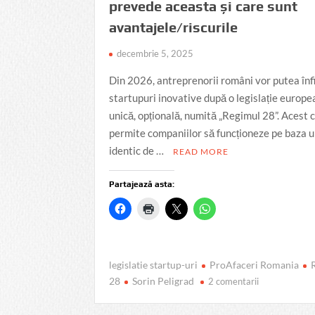
prevede aceasta și care sunt
avantajele/riscurile
decembrie 5, 2025
Din 2026, antreprenorii români vor putea înf
startupuri inovative după o legislație europ
unică, opțională, numită „Regimul 28”. Acest 
permite companiilor să funcționeze pe baza u
identic de …
READ MORE
Partajează asta:
legislatie startup-uri
ProAfaceri Romania
la
28
Sorin Peligrad
2 comentarii
Startupurile
românești