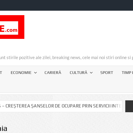
unt stirile pozitive ale zilei, breaking news, cele mai noi stiri online 
T
ECONOMIE
CARIERĂ
CULTURĂ
SPORT
TIMP 
 ȘANSELOR DE OCUPARE PRIN SERVICII INTEGRATE” Cod SMIS 33
ia